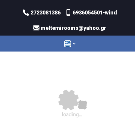
2723081386
6936054501-wind
meltemirooms@yahoo.gr