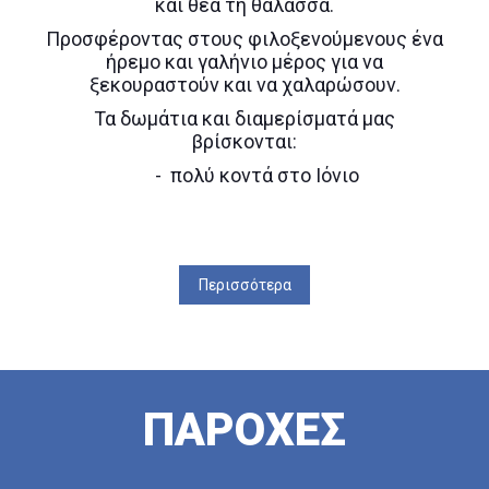
και θέα τη θάλασσα.
Προσφέροντας στους φιλοξενούμενους ένα
ήρεμο και γαλήνιο μέρος για να
ξεκουραστούν και να χαλαρώσουν.
Τα δωμάτια και διαμερίσματά μας
βρίσκονται:
- πολύ κοντά στο Ιόνιο
- σε μικρή απόσταση από την θάλασσα
- σε ελάχιστη απόσταση από
καταστήματα, εστιατόρια και νυχτερινή
Περισσότερα
ζωή
- σε μικρή απόσταση με αυτοκίνητο από
τους διπλανούς αρχαιολογικούς χώρους
και από ελκυστικά τοπία.
Τα περισσότερα δωμάτια και όλα τα
ΠΑΡΟΧΕΣ
διαμερίσματα όπου κυριαρχεί η καθαριότητα
και η ζεστή φιλοξενία, είναι πλήρως
εξοπλισμένα με μικρές κουζίνες και τον